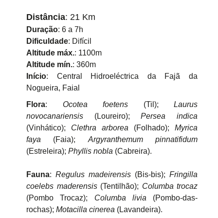
Distância
: 21 Km
Duração
: 6 a 7h
Dificuldade
: Difícil
Altitude máx.
: 1100m
Altitude mín.
: 360m
Início
: Central Hidroeléctrica da Fajã da
Nogueira, Faial
Flora
:
Ocotea foetens
(Til);
Laurus
novocanariensis
(Loureiro);
Persea indica
(Vinhático);
Clethra arborea
(Folhado);
Myrica
faya
(Faia);
Argyranthemum pinnatifidum
(Estreleira);
Phyllis nobla
(Cabreira).
Fauna
:
Regulus madeirensis
(Bis-bis);
Fringilla
coelebs maderensis
(Tentilhão);
Columba trocaz
(Pombo Trocaz);
Columba livia
(Pombo-das-
rochas);
Motacilla cinerea
(Lavandeira).