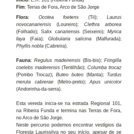
Fim
: Terras de Fora, Arco de São Jorge
Flora
:
Ocotea foetens
(Til);
Laurus
novocanariensis
(Loureiro);
Clethra arborea
(Folhado); Salix canariensis (Seixeiro);
Myrica
faya
(Faia);
Globularia salicina
(Malfurada);
Phyllis nobla
(Cabreira).
Fauna
:
Regulus madeirensis
(Bis-bis);
Fringilla
coelebs maderensis
(Tentilhão);
Columba trocaz
(Pombo Trocaz);
Buteo buteo
(Manta);
Turdus
merula cabrerae
(Melro-preto);
Apus unicolor
(Andorinha-da-serra).
Esta vereda inicia-se na estrada Regional 101,
na Ribeira Funda e termina nas Terras de Fora,
no Arco de São Jorge.
Neste percurso podemos encontrar vestígios da
Floresta Laurissilva no seu início, apesar de se