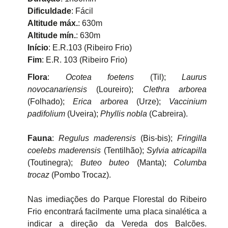
Dificuldade
: Fácil
Altitude máx.
: 630m
Altitude mín.
: 630m
Início
: E.R.103 (Ribeiro Frio)
Fim
: E.R. 103 (Ribeiro Frio)
Flora
:
Ocotea foetens
(Til);
Laurus
novocanariensis
(Loureiro);
Clethra arborea
(Folhado);
Erica arborea
(Urze);
Vaccinium
padifolium
(Uveira);
Phyllis nobla
(Cabreira).
Fauna
:
Regulus maderensis
(Bis-bis);
Fringilla
coelebs maderensis
(Tentilhão);
Sylvia atricapilla
(Toutinegra);
Buteo buteo
(Manta);
Columba
trocaz
(Pombo Trocaz).
Nas imediações do Parque Florestal do Ribeiro
Frio encontrará facilmente uma placa sinalética a
indicar a direção da Vereda dos Balcões.