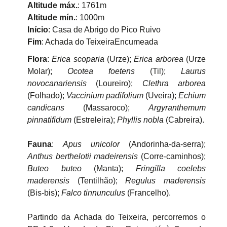
Altitude máx.
: 1761m
Altitude mín.
: 1000m
Início
: Casa de Abrigo do Pico Ruivo
Fim
: Achada do TeixeiraEncumeada
Flora
:
Erica scoparia
(Urze);
Erica arborea
(Urze
Molar);
Ocotea foetens
(Til);
Laurus
novocanariensis
(Loureiro);
Clethra arborea
(Folhado);
Vaccinium padifolium
(Uveira);
Echium
candicans
(Massaroco);
Argyranthemum
pinnatifidum
(Estreleira);
Phyllis nobla
(Cabreira).
Fauna
:
Apus unicolor
(Andorinha-da-serra);
Anthus berthelotii madeirensis
(Corre-caminhos);
Buteo buteo
(Manta);
Fringilla coelebs
maderensis
(Tentilhão);
Regulus maderensis
(Bis-bis);
Falco tinnunculus
(Francelho).
Partindo da Achada do Teixeira, percorremos o