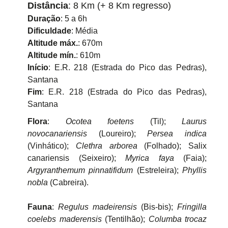
Distância
: 8 Km (+ 8 Km regresso)
Duração
: 5 a 6h
Dificuldade
: Média
Altitude máx.
: 670m
Altitude mín.
: 610m
Início
: E.R. 218 (Estrada do Pico das Pedras),
Santana
Fim
: E.R. 218 (Estrada do Pico das Pedras),
Santana
Flora
:
Ocotea foetens
(Til);
Laurus
novocanariensis
(Loureiro);
Persea indica
(Vinhático);
Clethra arborea
(Folhado); Salix
canariensis (Seixeiro);
Myrica faya
(Faia);
Argyranthemum pinnatifidum
(Estreleira);
Phyllis
nobla
(Cabreira).
Fauna
:
Regulus madeirensis
(Bis-bis);
Fringilla
coelebs maderensis
(Tentilhão);
Columba trocaz