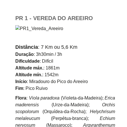
PR 1 - VEREDA DO AREEIRO
Distância
: 7 Km ou 5,6 Km
Duração
: 3h30min / 3h
Dificuldade
: Difícil
Altitude máx.
: 1861m
Altitude mín.
: 1542m
Início
: Miradouro do Pico do Areeiro
Fim
: Pico Ruivo
Flora
:
Viola paradoxa
(Violeta-da-Madeira);
Erica
maderensis
(Urze-da-Madeira);
Orchis
scopolorum
(Orquídea-da-Rocha);
Helychrisum
melaleucum
(Perpétua-branca);
Echium
nervosum
(Massaroco);
Argyranthemum