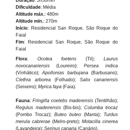
Duração
: 3h30min
Dificuldade
: Média
Altitude máx.
: 480m
Altitude mín.
: 270m
Início
: Residencial San Roque, São Roque do
Faial
Fim
: Residencial San Roque, São Roque do
Faial
Flora
:
Ocotea foetens
(Til);
Laurus
novocanariensis
(Loureiro);
Persea indica
(Vinhático);
Apollonias barbujana
(Barbusano);
Clethra arborea
(Folhado);
Salix canariensis
(Seixeiro);
Myrica faya
(Faia).
Fauna
:
Fringilla coelebs maderensis
(Tentilhão);
Regulus madeirensis
(Bis-bis);
Columba trocaz
(Pombo Trocaz);
Buteo buteo
(Manta);
Turdus
merula cabrerae
(Melro-preto);
Motacilla cinerea
(Lavandeira);
Serinus canaria
(Canário).