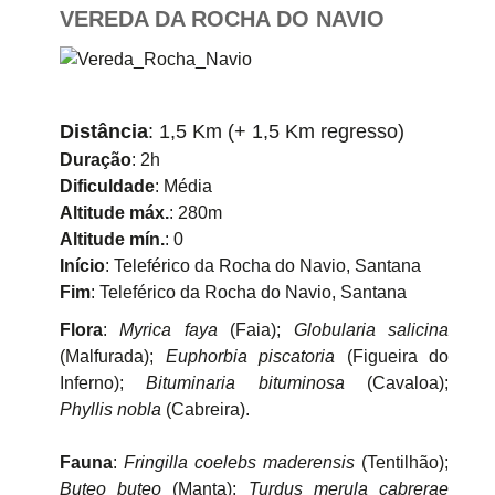
VEREDA DA ROCHA DO NAVIO
Distância
: 1,5 Km (+ 1,5 Km regresso)
Duração
: 2h
Dificuldade
: Média
Altitude máx.
: 280m
Altitude mín.
: 0
Início
: Teleférico da Rocha do Navio, Santana
Fim
: Teleférico da Rocha do Navio, Santana
Flora
:
Myrica faya
(Faia);
Globularia salicina
(Malfurada);
Euphorbia piscatoria
(Figueira do
Inferno);
Bituminaria bituminosa
(Cavaloa);
Phyllis nobla
(Cabreira).
Fauna
:
Fringilla coelebs maderensis
(Tentilhão);
Buteo buteo
(Manta);
Turdus merula cabrerae