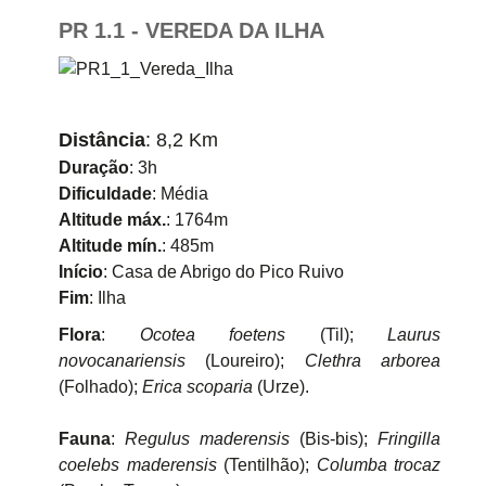
PR 1.1 - VEREDA DA ILHA
Distância
: 8,2 Km
Duração
: 3h
Dificuldade
: Média
Altitude máx.
: 1764m
Altitude mín.
: 485m
Início
: Casa de Abrigo do Pico Ruivo
Fim
: Ilha
Flora
:
Ocotea foetens
(Til);
Laurus
novocanariensis
(Loureiro);
Clethra arborea
(Folhado);
Erica scoparia
(Urze).
Fauna
:
Regulus maderensis
(Bis-bis);
Fringilla
coelebs maderensis
(Tentilhão);
Columba trocaz