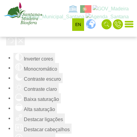
EN
Ferramentas de acessibilidade
Inverter cores
Monocromático
Contraste escuro
Contraste claro
Baixa saturação
Alta saturação
Destacar ligações
Destacar cabeçalhos