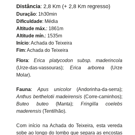
Distância
: 2,8 Km (+ 2,8 Km regresso)
Duração
: 1h30min
Dificuldade
: Média
Altitude máx.
: 1861m
Altitude mín.
: 1535m
Início
: Achada do Teixeira
Fim
: Achada do Teixeira
Flora
:
Erica platycodon subsp. maderincola
(Urze-das-vassouras);
Erica arborea
(Urze
Molar).
Fauna
:
Apus unicolor
(Andorinha-da-serra);
Anthus berthelotii madeirensis
(Corre-caminhos);
Buteo buteo
(Manta);
Fringilla coelebs
maderensis
(Tentilhão).
Com início na Achada do Teixeira, esta vereda
sobe ao longo do lombo que separa as encostas