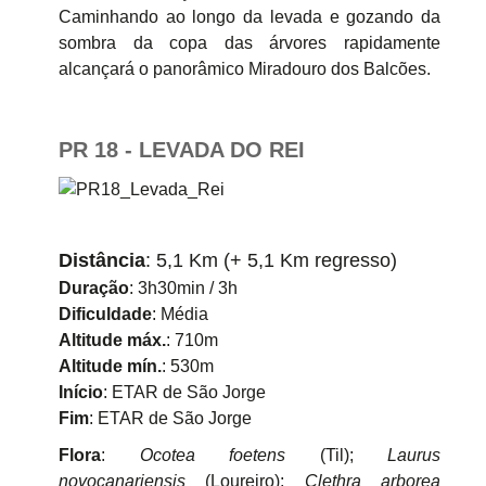
Caminhando ao longo da levada e gozando da
sombra da copa das árvores rapidamente
alcançará o panorâmico Miradouro dos Balcões.
PR 18 - LEVADA DO REI
Distância
: 5,1 Km (+ 5,1 Km regresso)
Duração
: 3h30min / 3h
Dificuldade
: Média
Altitude máx.
: 710m
Altitude mín.
: 530m
Início
: ETAR de São Jorge
Fim
: ETAR de São Jorge
Flora
:
Ocotea foetens
(Til);
Laurus
novocanariensis
(Loureiro);
Clethra arborea