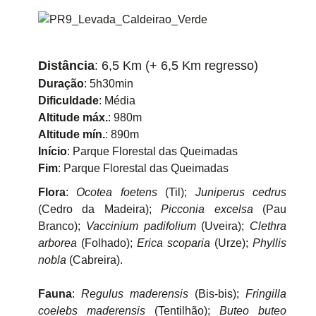
Distância
: 6,5 Km (+ 6,5 Km regresso)
Duração
: 5h30min
Dificuldade
: Média
Altitude máx.
: 980m
Altitude mín.
: 890m
Início
: Parque Florestal das Queimadas
Fim
: Parque Florestal das Queimadas
Flora
:
Ocotea foetens
(Til);
Juniperus cedrus
(Cedro da Madeira);
Picconia excelsa
(Pau
Branco);
Vaccinium padifolium
(Uveira);
Clethra
arborea
(Folhado);
Erica scoparia
(Urze);
Phyllis
nobla
(Cabreira).
Fauna
:
Regulus maderensis
(Bis-bis);
Fringilla
coelebs maderensis
(Tentilhão);
Buteo buteo