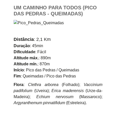
UM CAMINHO PARA TODOS (PICO
DAS PEDRAS - QUEIMADAS)
Distância
: 2,1 Km
Duração
: 45min
Dificuldade
: Fácil
Altitude máx.
: 890m
Altitude mín.
: 870m
Início
: Pico das Pedras / Queimadas
Fim
: Queimadas / Pico das Pedras
Flora
:
Clethra arborea
(Folhado);
Vaccinium
padifolium
(Uveira);
Erica maderensis
(Urze-da-
Madeira);
Echium nervosum
(Massaroco);
Argyranthemum pinnatifidum
(Estreleira).