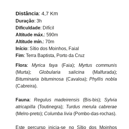
Distância
: 4,7 Km
Duração
: 3h
Dificuldade
: Difícil
Altitude máx.
: 590m
Altitude mín.
: 70m
Início
: Sítio dos Moinhos, Faial
Fim
: Terra Baptista, Porto da Cruz
Flora
:
Myrica faya
(Faia);
Myrtus communis
(Murta);
Globularia salicina
(Malfurada);
Bituminaria bituminosa
(Cavaloa);
Phyllis nobla
(Cabreira).
Fauna
:
Regulus madeirensis
(Bis-bis);
Sylvia
atricapilla
(Toutinegra);
Turdus merula cabrerae
(Melro-preto);
Columba livia
(Pombo-das-rochas).
Este percurso inicia-se no Sítio dos Moinhos