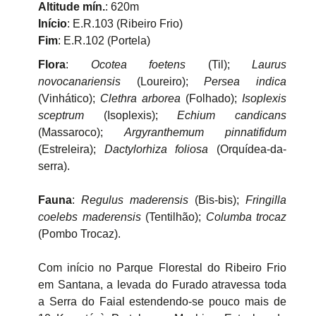
Altitude mín.
: 620m
Início
: E.R.103 (Ribeiro Frio)
Fim
: E.R.102 (Portela)
Flora
:
Ocotea foetens
(Til);
Laurus
novocanariensis
(Loureiro);
Persea indica
(Vinhático);
Clethra arborea
(Folhado);
Isoplexis
sceptrum
(Isoplexis);
Echium candicans
(Massaroco);
Argyranthemum pinnatifidum
(Estreleira);
Dactylorhiza foliosa
(Orquídea-da-
serra).
Fauna
:
Regulus maderensis
(Bis-bis);
Fringilla
coelebs maderensis
(Tentilhão);
Columba trocaz
(Pombo Trocaz).
Com início no Parque Florestal do Ribeiro Frio
em Santana, a levada do Furado atravessa toda
a Serra do Faial estendendo-se pouco mais de