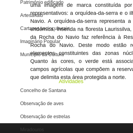
Património edificado
uma imagem de marca constituída por
representativos: a orquídea-da-serra e o 
Artesanato
Navio. A orquídea-da-serra representa a r
Cartazes socioculturais
endémica, inserida na floresta Laurissilva
da Rocha do Navio faz referência à Re
Imaginário Popular
Rocha do Navio. Deste modo estão re
elementos constituintes das zonas núc
Município da Cultura
Quanto às cores, o verde está associa
campos agrícolas que compõem a reserv
que delimita esta área protegida a norte.
Atividades
Concelho de Santana
Observação de aves
Observação de estrelas
Miradouros