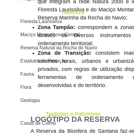
que integram a rede Natura 2000 e i
Floresta Laurissilva e do Maciço Monta
Natureza
Reserva Marinha da Rocha do Navio;
Floresta Laurissilva
Zona Tampão:
correspondem a zonas
Maciço Montanhoso Central
através de diversos instrument
ordenamento territorial;
Reserva Natural da Rocha do Navio
Zona de Transição:
consistem maio
terrenos rurais, urbanos e urbanizá
Estatutos de Proteção
privados, com regras de utilização dis
Fauna
ferramentas de ordenamento d
desenvolvidas e do território.
Flora
Geologia
Tradições e Património
LOGÓTIPO DA RESERVA
Casas de Colmo
A Reserva da Biosfera de Santana faz-se