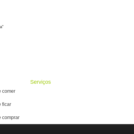
a"
Serviços
 comer
 ficar
 comprar