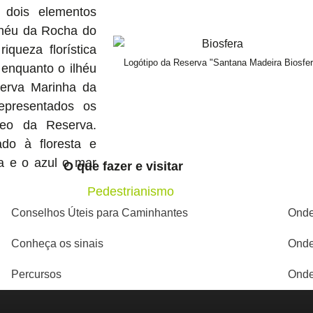
 dois elementos
ilhéu da Rocha do
iqueza florística
Logótipo da Reserva "Santana Madeira Biosfer
, enquanto o ilhéu
serva Marinha da
presentados os
leo da Reserva.
do à floresta e
a e o azul o mar
O que fazer e visitar
Pedestrianismo
Conselhos Úteis para Caminhantes
Onde
Conheça os sinais
Onde
Percursos
Onde