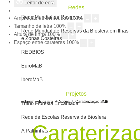
Leitor de ecrã
Redes
Rede Mundial de Reservas
Ampliação de conteúdos
100
%
Tamanho de letra
100
%
Rede Mundial de Reservas da Biosfera em Ilhas
Altura de linha
100
%
e Zonas Costeiras
Espaço entre carateres
100
%
REDBIOS
EuroMaB
IberoMaB
Projetos
Está em...
Biosfera
Sobre
Caraterização SMB
Trilho Floresta Encantada
Rede de Escolas Reserva da Biosfera
Carateriza
A Palhinhas