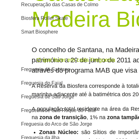
Recuperação das Casas de Colmo
Madeira Bi
Biosfera Roller Skate
Smart Biosphere
O concelho de Santana, na Madeira
património a 29 de junho de 2011 
O que fazer em cada Freguesia
através do programa MAB que visa 
Freguesia de Santana
Freguesia do Faial
A Reserva da Biosfera corresponde à total
marinha adjacente até à batimétrica dos 2
Freguesia de São Jorge
A população total residente na área da Re
Freguesia de São Roque do Faial
na
zona de transição
, 1% na
zona tampã
Freguesia do Arco de São Jorge
Zonas Núcleo:
são Sítios de Importân
Freguesia da Ilha