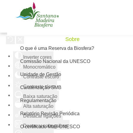
Ferramentas de acessibilidade
Sobre
O que é uma Reserva da Biosfera?
Inverter cores
Comissão Nacional da UNESCO
Monocromático
Unidade de Gestão
Contraste escuro
Contraste claro
Caraterização SMB
Baixa saturação
Regulamentação
Alta saturação
Relatório Revisão Periódica
Destacar ligações
Destacar cabeçalhos
O certificado MaB-UNESCO