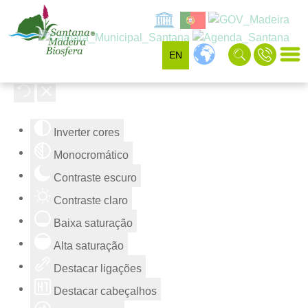
EN
Ferramentas de acessibilidade
Inverter cores
Monocromático
Contraste escuro
Contraste claro
Baixa saturação
Alta saturação
Destacar ligações
Destacar cabeçalhos