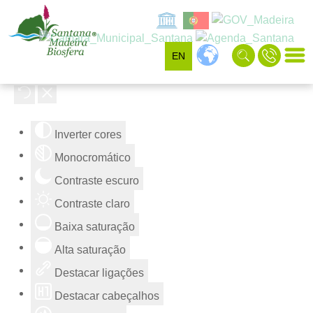
EN
Ferramentas de acessibilidade
Inverter cores
Monocromático
Contraste escuro
Contraste claro
Baixa saturação
Alta saturação
Destacar ligações
Destacar cabeçalhos