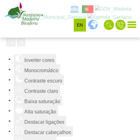
EN
Ferramentas de acessibilidade
Inverter cores
Monocromático
Contraste escuro
Contraste claro
Baixa saturação
Alta saturação
Destacar ligações
Destacar cabeçalhos